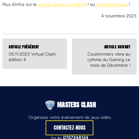
Plus d’infos sur le
site de Lagny-sur-Marne
! ou
contactez-nous
!
4 novembre 2023
ARTICLE PRÉCÉDENT
ARTICLE SUIVANT
05.11.2023 Virtual Clash
Coulommiers vibre au
édition 4
rythme du Gaming ce
mois de Décembre !
MASTERS CLASH
Organisez votre événement de jeux vidéo
CONTACTEZ-NOUS
ou au
0767248124